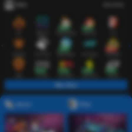
Slots
Lihat semua
Hot
IDNSLOT
PragmaticPlay
Habanero
TTG
Exclusive
Fat Panda
Microgaming
5G Games
Askmeslot
New
PG Soft
Slot Mania
Nolimit City
Playtech
Main Slots
Sports+
Poker