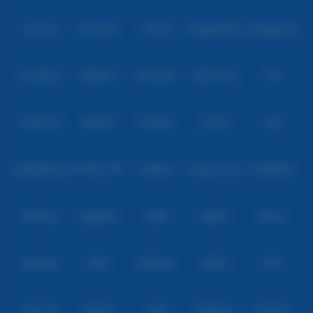
Level Up
Fat Panda
PG Soft
PragmaticPlay
Microgaming
Slot Mania
Habanero
5G Games
Nolimit City
TTG
Askmeslot
Playtech
PlayStar
Live22
CQ9
Spadegaming
PP 98% RTP
FastSpin
Penguin King
SimplePlay
Booming
Yggdrasil
GMW
BigPot
Reevo
Bgaming
BNG
RedTiger
NetEnt
BTG
Play'n Go
Apparat
Nsoft
Minigame
Evolution